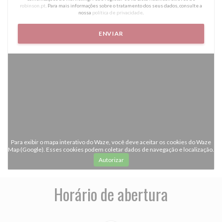
robinson.pt
. Para mais informações sobre o tratamento dos seus dados, consulte a
nossa
política de privacidade
.
Para exibir o mapa interativo do Waze, você deve aceitar os cookies do Waze
Map (Google). Esses cookies podem coletar dados de navegação e localização.
Autorizar
Horário de abertura