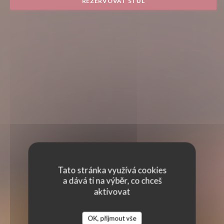
REZERVOVAT STŮL
Tato stránka využívá cookies
a dává ti na výběr, co chceš
aktivovat
OK, přijmout vše