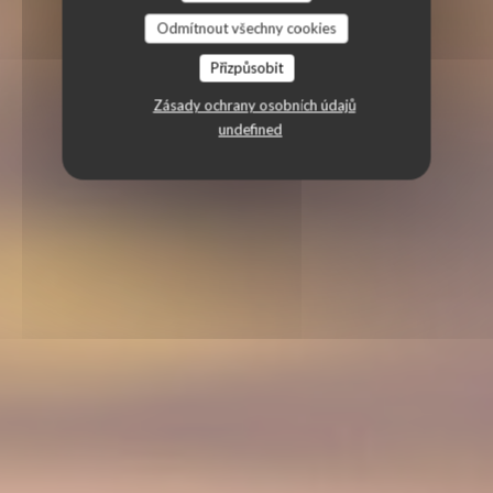
Odmítnout všechny cookies
Přizpůsobit
Zásady ochrany osobních údajů
undefined