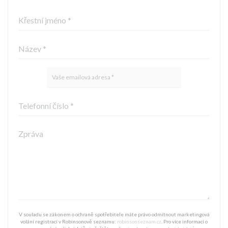
V souladu se zákonem o ochraně spotřebitele máte právo odmítnout marketingová
volání registrací v Robinsonově seznamu:
robinsonseznam.cz
. Pro více informací o