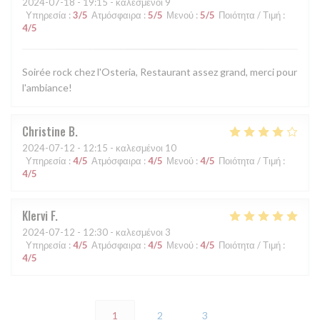
2024-07-18
- 19:15 - καλεσμένοι 9
Υπηρεσία
:
3
/5
Ατμόσφαιρα
:
5
/5
Μενού
:
5
/5
Ποιότητα / Τιμή
:
4
/5
Soirée rock chez l'Osteria, Restaurant assez grand, merci pour
l'ambiance!
Christine
B
2024-07-12
- 12:15 - καλεσμένοι 10
Υπηρεσία
:
4
/5
Ατμόσφαιρα
:
4
/5
Μενού
:
4
/5
Ποιότητα / Τιμή
:
4
/5
Klervi
F
2024-07-12
- 12:30 - καλεσμένοι 3
Υπηρεσία
:
4
/5
Ατμόσφαιρα
:
4
/5
Μενού
:
4
/5
Ποιότητα / Τιμή
:
4
/5
1
2
3