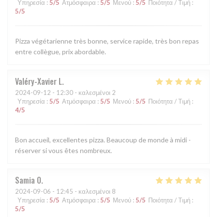
Υπηρεσία
:
5
/5
Ατμόσφαιρα
:
5
/5
Μενού
:
5
/5
Ποιότητα / Τιμή
:
5
/5
Pizza végétarienne très bonne, service rapide, très bon repas
entre collègue, prix abordable.
Valéry-Xavier
L
2024-09-12
- 12:30 - καλεσμένοι 2
Υπηρεσία
:
5
/5
Ατμόσφαιρα
:
5
/5
Μενού
:
5
/5
Ποιότητα / Τιμή
:
4
/5
Bon accueil, excellentes pizza. Beaucoup de monde à midi -
réserver si vous êtes nombreux.
Samia
O
2024-09-06
- 12:45 - καλεσμένοι 8
Υπηρεσία
:
5
/5
Ατμόσφαιρα
:
5
/5
Μενού
:
5
/5
Ποιότητα / Τιμή
:
5
/5