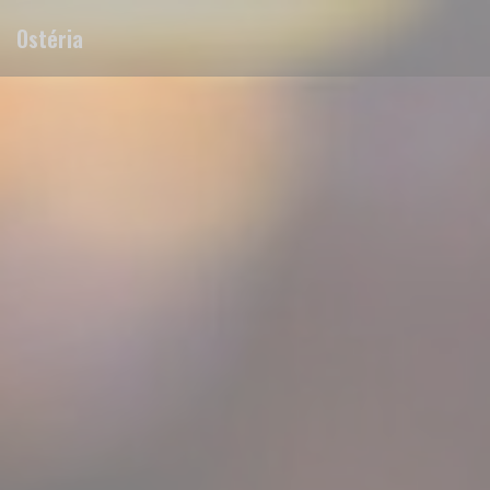
Πίνακας διαχείρισης "Μπισκότων" (Cookies)
Ostéria