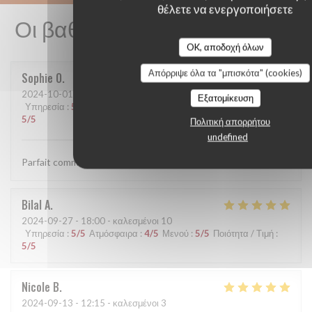
θέλετε να ενεργοποιήσετε
Οι βαθμολογίες πελατών μας
OK, αποδοχή όλων
Απόρριψε όλα τα "μπισκότα" (cookies)
Sophie
O
2024-10-01
- 12:15 - καλεσμένοι 6
Εξατομίκευση
Υπηρεσία
:
5
/5
Ατμόσφαιρα
:
5
/5
Μενού
:
4
/5
Ποιότητα / Τιμή
:
5
/5
Πολιτική απορρήτου
undefined
Parfait comme d’habitude tant culinairement que par l’accueil
Bilal
A
2024-09-27
- 18:00 - καλεσμένοι 10
Υπηρεσία
:
5
/5
Ατμόσφαιρα
:
4
/5
Μενού
:
5
/5
Ποιότητα / Τιμή
:
5
/5
Nicole
B
2024-09-13
- 12:15 - καλεσμένοι 3