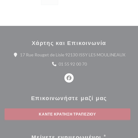
Χάρτης και Επικοινωνία
((ανοί
17 Rue Rouget de Lisle 92130 ISSY LES MOULINEAUX
01 55 92 00 70
Facebook ((ανοίγει σε νέο παρά
Επικοινωνήστε μαζί μας
ΚΆΝΤΕ ΚΡΆΤΗΣΗ ΤΡΑΠΕΖΙΟΎ
Μείνετε ενημερωμένοι
*