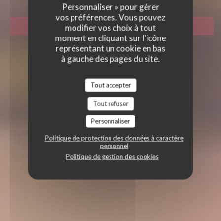
Personnaliser » pour gérer
vos préférences. Vous pouvez
RÉSERVER
modifier vos choix à tout
moment en cliquant sur l'icône
représentant un cookie en bas
à gauche des pages du site.
Tout accepter
Tout refuser
Personnaliser
Politique de protection des données à caractère
personnel
Politique de gestion des cookies