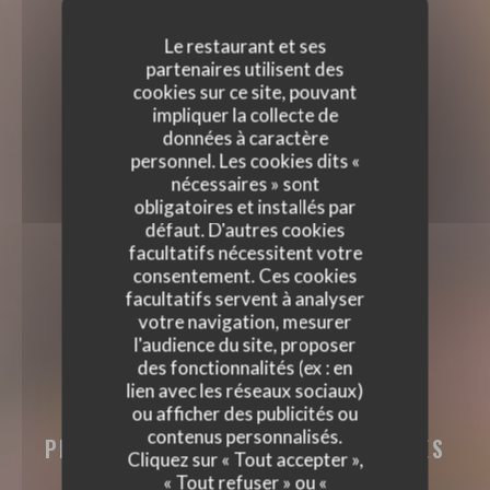
Le restaurant et ses
partenaires utilisent des
cookies sur ce site, pouvant
impliquer la collecte de
données à caractère
personnel. Les cookies dits «
nécessaires » sont
obligatoires et installés par
défaut. D'autres cookies
facultatifs nécessitent votre
consentement. Ces cookies
facultatifs servent à analyser
votre navigation, mesurer
l'audience du site, proposer
des fonctionnalités (ex : en
OSTÉRIA
lien avec les réseaux sociaux)
ou afficher des publicités ou
OSTÉRIA
contenus personnalisés.
PIZZA ET BAR À COCKTAILS
|
ISSY LES
Cliquez sur « Tout accepter »,
MOULINEAUX
« Tout refuser » ou «