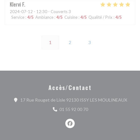
Klervi
F
2024-07-12
- 12:30 - Couverts 3
Service
:
4
/5
Ambiance
:
4
/5
Cuisine
:
4
/5
Qualité / Prix
:
4
/5
1
2
3
Accès/Contact
((ouvr
17 Rue Rouget de Lisle 92130 ISSY LES MOULINEAUX
01 55 92 00 70
Facebook ((ouvre une nouvelle fe