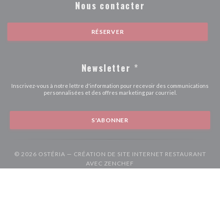
Nous contacter
RÉSERVER
Newsletter
*
Inscrivez-vous à notre lettre d'information pour recevoir des communications
personnalisées et des offres marketing par courriel.
S'ABONNER
© 2026 OSTÉRIA — CRÉATION DE SITE INTERNET RESTAURANT
((OUVRE UNE NOUVELLE F
AVEC
ZENCHEF
((ouvre une nouvelle fenêtre))
((ouvre une nouvelle fenêtre))
Mentions légales
CGU
Politique de protection des données à caractère
((ouvre une nouvelle fenêtre))
((ouvre une nouvelle fenêtre))
((ouvre une nouvel
personnel
Politique de cookies
Accessibilite