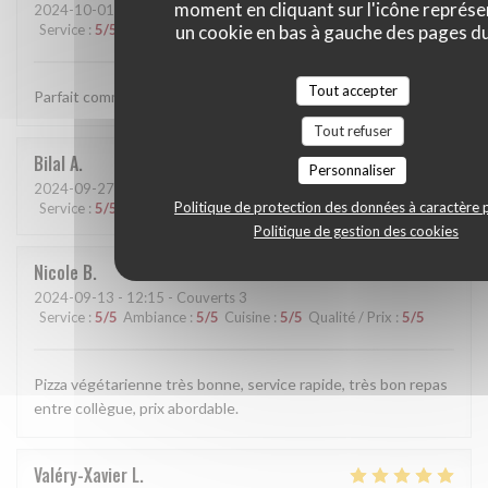
moment en cliquant sur l'icône représ
2024-10-01
- 12:15 - Couverts 6
un cookie en bas à gauche des pages du
Service
:
5
/5
Ambiance
:
5
/5
Cuisine
:
4
/5
Qualité / Prix
:
5
/5
Tout accepter
Parfait comme d’habitude tant culinairement que par l’accueil
Tout refuser
Bilal
A
Personnaliser
2024-09-27
- 18:00 - Couverts 10
Politique de protection des données à caractère 
Service
:
5
/5
Ambiance
:
4
/5
Cuisine
:
5
/5
Qualité / Prix
:
5
/5
Politique de gestion des cookies
Nicole
B
2024-09-13
- 12:15 - Couverts 3
Service
:
5
/5
Ambiance
:
5
/5
Cuisine
:
5
/5
Qualité / Prix
:
5
/5
Pizza végétarienne très bonne, service rapide, très bon repas
entre collègue, prix abordable.
Valéry-Xavier
L