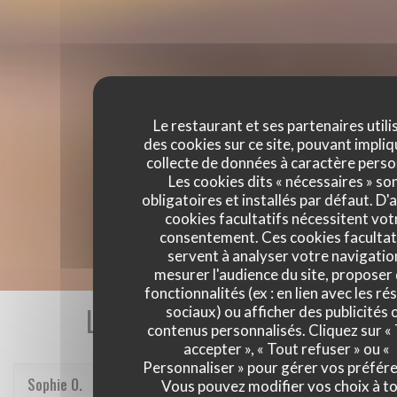
Le restaurant et ses partenaires utili
des cookies sur ce site, pouvant impliq
collecte de données à caractère perso
Les cookies dits « nécessaires » so
obligatoires et installés par défaut. D'
cookies facultatifs nécessitent vot
consentement. Ces cookies facultat
servent à analyser votre navigatio
mesurer l'audience du site, proposer
fonctionnalités (ex : en lien avec les r
Les avis de nos clients
sociaux) ou afficher des publicités 
contenus personnalisés. Cliquez sur «
accepter », « Tout refuser » ou «
Personnaliser » pour gérer vos préfér
Sophie
O
Vous pouvez modifier vos choix à t