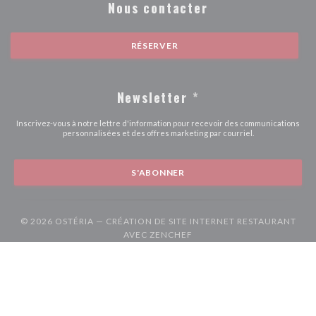
Nous contacter
RÉSERVER
Newsletter
*
Inscrivez-vous à notre lettre d'information pour recevoir des communications
personnalisées et des offres marketing par courriel.
S'ABONNER
© 2026 OSTÉRIA — CRÉATION DE SITE INTERNET RESTAURANT
((OUVRE UNE NOUVELLE F
AVEC
ZENCHEF
((ouvre une nouvelle fenêtre))
((ouvre une nouvelle fenêtre))
Mentions légales
CGU
Politique de protection des données à caractère
((ouvre une nouvelle fenêtre))
((ouvre une nouvelle fenêtre))
((ouvre une nouvel
personnel
Politique de cookies
Accessibilite