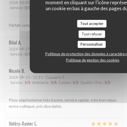
moment en cliquant sur l'icône représ
2024-10-01
- 12:15 - Couverts 6
un cookie en bas à gauche des pages du
Service
:
5
/5
Ambiance
:
5
/5
Cuisine
:
4
/5
Qualité / Prix
:
5
/5
Tout accepter
Parfait comme d’habitude tant culinairement que par l’accueil
Tout refuser
Bilal
A
Personnaliser
2024-09-27
- 18:00 - Couverts 10
Politique de protection des données à caractère 
Service
:
5
/5
Ambiance
:
4
/5
Cuisine
:
5
/5
Qualité / Prix
:
5
/5
Politique de gestion des cookies
Nicole
B
2024-09-13
- 12:15 - Couverts 3
Service
:
5
/5
Ambiance
:
5
/5
Cuisine
:
5
/5
Qualité / Prix
:
5
/5
Pizza végétarienne très bonne, service rapide, très bon repas
entre collègue, prix abordable.
Valéry-Xavier
L