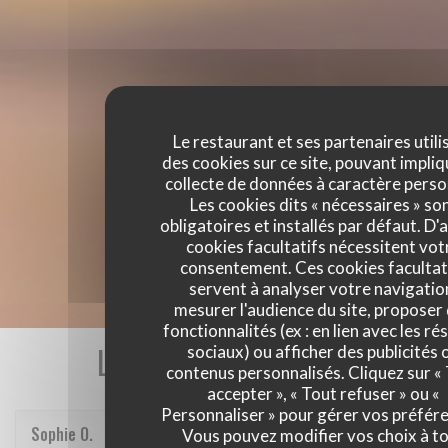
Le restaurant et ses partenaires utili
des cookies sur ce site, pouvant impliq
collecte de données à caractère perso
Les cookies dits « nécessaires » so
obligatoires et installés par défaut. D'
cookies facultatifs nécessitent vot
consentement. Ces cookies facultat
servent à analyser votre navigatio
mesurer l'audience du site, proposer
fonctionnalités (ex : en lien avec les r
Les avis de nos clients
sociaux) ou afficher des publicités 
contenus personnalisés. Cliquez sur «
accepter », « Tout refuser » ou «
Personnaliser » pour gérer vos préfér
Sophie
O
Vous pouvez modifier vos choix à t