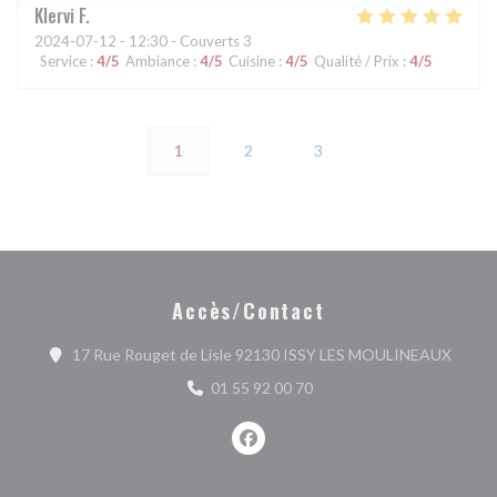
Klervi
F
2024-07-12
- 12:30 - Couverts 3
Service
:
4
/5
Ambiance
:
4
/5
Cuisine
:
4
/5
Qualité / Prix
:
4
/5
1
2
3
Accès/Contact
((ouvr
17 Rue Rouget de Lisle 92130 ISSY LES MOULINEAUX
01 55 92 00 70
Facebook ((ouvre une nouvelle fe