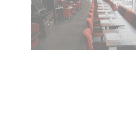
Accès/Contact
17 Rue Rouget de Lisle 92130 ISSY LES MOULINEAUX
01 55 92 00 70
Facebook ((ouvre une nouvelle fenêtre))