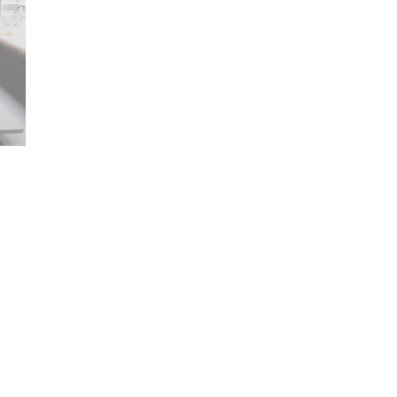
Nous contacter
N
In
((ouvre une nouvelle fenêtre))
co
RÉSERVER